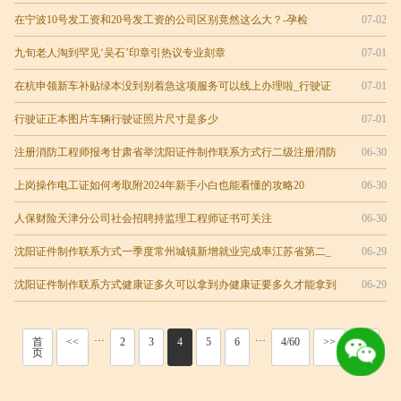
在宁波10号发工资和20号发工资的公司区别竟然这么大？-孕检
07-02
九旬老人淘到罕见‘吴石’印章引热议专业刻章
07-01
在杭申领新车补贴绿本没到别着急这项服务可以线上办理啦_行驶证
07-01
行驶证正本图片车辆行驶证照片尺寸是多少
07-01
注册消防工程师报考甘肃省举沈阳证件制作联系方式行二级注册消防
06-30
上岗操作电工证如何考取附2024年新手小白也能看懂的攻略20
06-30
人保财险天津分公司社会招聘持监理工程师证书可关注
06-30
沈阳证件制作联系方式一季度常州城镇新增就业完成率江苏省第二_
06-29
沈阳证件制作联系方式健康证多久可以拿到办健康证要多久才能拿到
06-29
···
···
首
<<
2
3
4
5
6
4/60
>>
尾
页
页