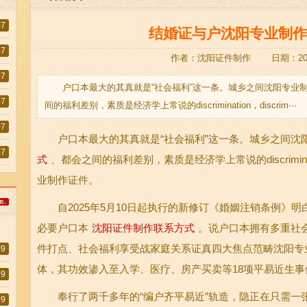
07
结婚证与户沈阳专业制作
07
作者：沈阳证件制作 日期：2025-
07
户口本最大的其真就是“社会福利”这一条。城乡之间沈阳专业
07
间的福利差别，素质是经济学上常说的discrimination，discrim···
07
户口本最大的其真就是“社会福利”这一条。城乡之间沈
07
式
、都会之间的福利差别，素质是经济学上常说的discrimination
业制作证件。
自2025年5月10日起执行的新修订《婚姻注销条例》明
必要户口本
沈阳证件制作联系方式
。说户口本拥有多重社
件打点、社会福利享受战家庭关系证真四大焦点范畴沈阳专
09
体，其功效渗入至入学、医疗、房产买卖等18项平易近生事
09
奉行了两千多年的“编户齐平易近”轨造，隐正在只需一
09