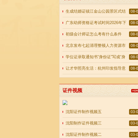
生成结婚证镇江金山公园景区式结
08-
婚登记点正式启用
广东幼师资格证考试时间2026年下
08-
半年能花钱买吗？2026年
初级会计师证怎么考有什么条件
08-
2026年8月7日
北京发布七起清理整顿人力资源市
08-
场典型案例2026年8月7日
学位证录取通知书“身份证”写成“身
08-
证份”高校回应
让才华照亮生活：杭州印发指导意
08-
见推动街头演艺从“包容”走向“
证件视频
沈阳证件制作视频五
03-
沈阳制作证件视频三
03-
沈阳证件制作视频二
03-