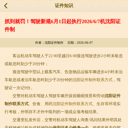
证件知识
抓到就罚！驾驶新规6月1日起执行2026/6/7机沈阳证
件制
作者：沈阳证件制作 日期：2026-06-07
客运机动车驾驶人于22:00至越日6:00接连驾驶进步2小时未歇息
或歇息时刻少于20分钟；
接连驾驶中型以上载客汽车、告急物品运输车辆进步4小时未泊
车歇息或者泊车歇息时刻少于20分钟的
沈阳证件制作联系方式
，驾
驶证一次记9分。
交警对机动车驾驶人驾驶车辆开拔前睡眠情景和劳动
沈阳证件
制作联系方式
、饮食、用药
沈阳证件制作联系方式
、生存等环境实
行考核，外明存不才外中陈列的一项或众项考核结果。
交通变乱发作后，交警对机动车驾驶人询查/讯问结果外明其处
于精神难以蚁合或精神隐约
保安证多少钱考一个
、疲倦等形态仍驾