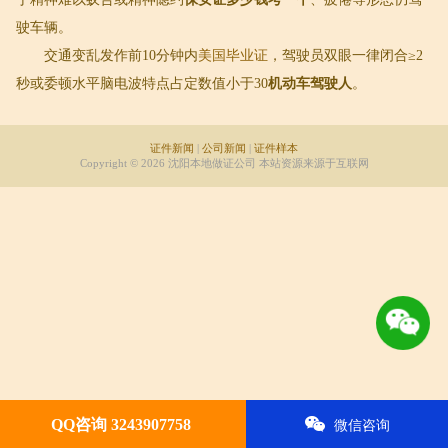
驶车辆。
交通变乱发作前10分钟内
美国毕业证
，驾驶员双眼一律闭合≥2
秒或委顿水平脑电波特点占定数值小于30
机动车驾驶人
。
证件新闻
|
公司新闻
|
证件样本
Copyright © 2026 沈阳本地做证公司 本站资源来源于互联网
QQ咨询 3243907758
微信咨询