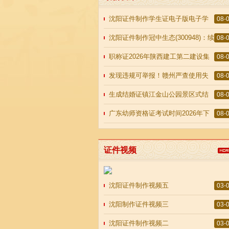
沈阳证件制作学生证电子版电子学
08-
生证-智慧校园终端产品让学生安
沈阳证件制作冠中生态(300948)：续
08-
聘公司2026年度审
职称证2026年陕西建工第二建设集
08-
团有限公司招聘公告（3人）
发现违规可举报！赣州严查使用失
08-
效证件驾驶出租车经营活动
生成结婚证镇江金山公园景区式结
08-
婚登记点正式启用
广东幼师资格证考试时间2026年下
08-
半年能花钱买吗？2026年
证件视频
沈阳证件制作视频五
03-
沈阳制作证件视频三
03-
沈阳证件制作视频二
03-