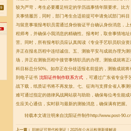
较为严苛，考生必要餍足特定的学历战事情年限要求。比方
09
关事情履历，同时，部门考生合适前提可申请免试部门科目
与留意事项报考职员需通过身份验证平台确认身份消息，上传
程师考，并确保小我消息的精确性。报考时，取舍事情地址
苦。同时，所有报考职员应认真阅读《专业手艺职员职业资
并正在报名历程中连结诚信。五、测验平安与成就办理为测
场，并正在测验历程中接管事情职员的办理。测验成就将正
科目标总分50%。如存正在分歧适报名前提的，测验成就
到电子证书
沈阳证件制作联系方式
，可通过广东省专业手
战下载，纸质证书将不再发放。七、征询与支撑全省人事测
难可通过指定的德律风战网站获与助助，确保每位考生能成
生应关心通信，实时获与最新的测验消息，确保满有把握。
转载本文请注明来自沈阳证件制作http://www.post-90.cn
上一篇：
职称证可替代检测证！2025年公水运检测新规解读