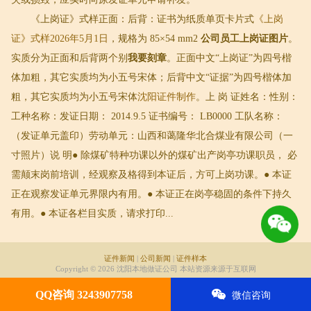
《上岗证》式样正面：后背：证书为纸质单页卡片式
《上岗
证》式样2026年5月1日
，规格为 85×54 mm2
公司员工上岗证图片
。
实质分为正面和后背两个别
我要刻章
。正面中文“上岗证”为四号楷
体加粗，其它实质均为小五号宋体；后背中文“证据”为四号楷体加
粗，其它实质均为小五号宋体
沈阳证件制作
。上 岗 证姓名：性别：
工种名称：发证日期： 2014.9.5 证书编号： LB0000 工队名称：
（发证单元盖印）劳动单元：山西和蔼隆华北合煤业有限公司（一
寸照片）说 明● 除煤矿特种功课以外的煤矿出产岗亭功课职员， 必
需颠末岗前培训，经观察及格得到本证后，方可上岗功课。● 本证
正在观察发证单元界限内有用。● 本证正在岗亭稳固的条件下持久
有用。● 本证各栏目实质，请求打印...
证件新闻
|
公司新闻
|
证件样本
Copyright © 2026 沈阳本地做证公司 本站资源来源于互联网
QQ咨询 3243907758
微信咨询