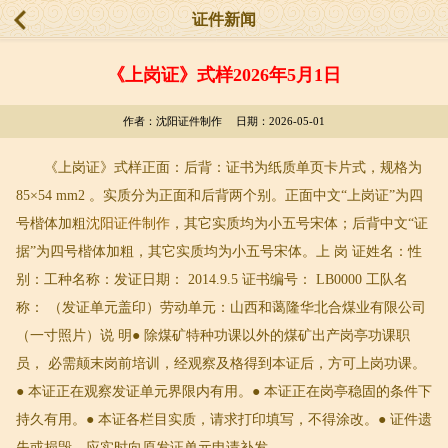
证件新闻
《上岗证》式样2026年5月1日
作者：沈阳证件制作 日期：2026-05-01
《上岗证》式样正面：后背：证书为纸质单页卡片式，规格为
85×54 mm2 。实质分为正面和后背两个别。正面中文“上岗证”为四
号楷体加粗
沈阳证件制作
，其它实质均为小五号宋体；后背中文“证
据”为四号楷体加粗，其它实质均为小五号宋体。上 岗 证姓名：性
别：工种名称：发证日期： 2014.9.5 证书编号： LB0000 工队名
称： （发证单元盖印）劳动单元：山西和蔼隆华北合煤业有限公司
（一寸照片）说 明● 除煤矿特种功课以外的煤矿出产岗亭功课职
员， 必需颠末岗前培训，经观察及格得到本证后，方可上岗功课。
● 本证正在观察发证单元界限内有用。● 本证正在岗亭稳固的条件下
持久有用。● 本证各栏目实质，请求打印填写，不得涂改。● 证件遗
失或损毁，应实时向原发证单元申请补发。